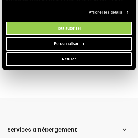
Comment arrêter la facturation automatique
nécessaires et non les cookies d'analyse ou de ciblage. Pour en
pour mon hébergement ?
savoir plus sur notre utilisation des Cookies, veuillez consulter notre
Afficher les détails
politique en matière de cookies
. Vous pouvez gérer vos préférences
Raisons les plus courantes d’échec d’un
en matière de cookies à tout moment dans l'outil Paramètres des
cookies de notre site.
paiement
Tout autoriser
Si je renouvelle mon compte avant qu'il
n'expire, le renouvellement comptera-t-il à
Personnaliser
partir de la date d'expiration ou de la date de
renouvellement ?
Refuser
Services d’hébergement