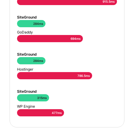
915.5ms
SiteGround
284ms
GoDaddy
694ms
SiteGround
284ms
Hostinger
786.5ms
SiteGround
315ms
WP Engine
477ms