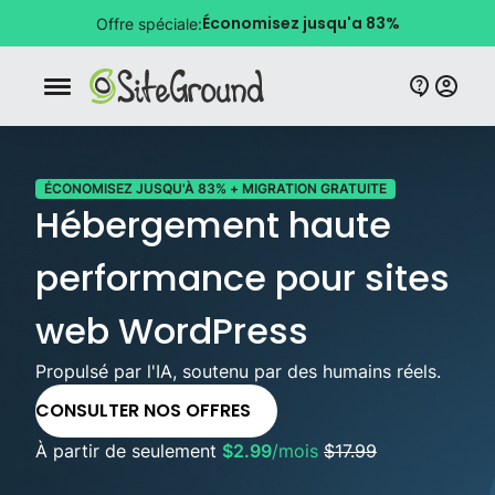
Économisez jusqu'a 83%
Offre spéciale:
Bouton de navigation mobile
ÉCONOMISEZ JUSQU'À 83% + MIGRATION GRATUITE
Hébergement haute
performance pour sites
web WordPress
Propulsé par l'IA, soutenu par des humains réels.
CONSULTER NOS OFFRES
À partir de seulement
$2.99
/mois
$17.99