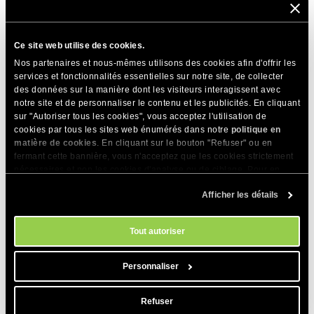
fichiers de thème via FTP, l’outil Gestionnaire de fichiers de
votre Site Tools , SSH ou même GIT, vous devrez vider le
cache manuellement. Ceci est nécessaire car le greffon ne
Ce site web utilise des cookies.
peut pas détecter d’évènements extérieurs à l’application
Nos partenaires et nous-mêmes utilisons des cookies afin d'offrir les
Drupal et vider le cache. Cependant, nous avons rendu le
services et fonctionnalités essentielles sur notre site, de collecter
vidage manuel du cache aussi simple que possible. Cliquez
des données sur la manière dont les visiteurs interagissent avec
notre site et de personnaliser le contenu et les publicités. En cliquant
sur
Purger le cache
du site et toutes les informations mises
sur "Autoriser tous les cookies", vous acceptez l'utilisation de
en cache pour votre site seront effacées.
cookies par tous les sites web énumérés dans notre
politique en
matière de cookies
. En cliquant sur le bouton "Refuser" ou en
fermant cette bannière, vous n'acceptez que les cookies strictement
nécessaires et non les cookies d'analyse ou de ciblage. Pour en
savoir plus sur notre utilisation des Cookies, veuillez consulter notre
Afficher les détails
politique en matière de cookies
. Vous pouvez gérer vos préférences
en matière de cookies à tout moment dans l'outil Paramètres des
Comment gérer la liste
cookies de notre site.
Tout autoriser
d’exclusion de cache
Personnaliser
La liste d’exclusion est la dernière fonctionnalité que nous
Refuser
avons ajoutée à notre module Drupal pour le SuperCacher.