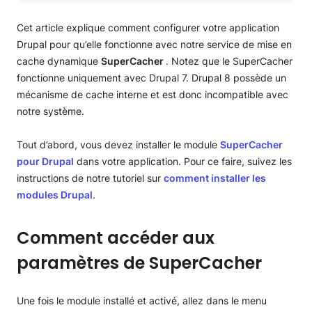
Comment accéder aux paramètres de SuperCacher
Comment activer le cache dynamique
Cet article explique comment configurer votre application
Comment activer le vidage automatique du cache
Drupal pour qu’elle fonctionne avec notre service de mise en
dynamique
cache dynamique
SuperCacher
. Notez que le SuperCacher
Comment vider le cache dynamique manuellement
fonctionne uniquement avec Drupal 7. Drupal 8 possède un
Comment gérer la liste d’exclusion de cache
mécanisme de cache interne et est donc incompatible avec
notre système.
Tout d’abord, vous devez installer le module
SuperCacher
pour Drupal
dans votre application. Pour ce faire, suivez les
instructions de notre tutoriel sur
comment installer les
modules Drupal
.
Comment accéder aux
paramètres de SuperCacher
Une fois le module installé et activé, allez dans le menu