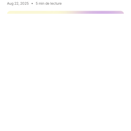
Aug 22, 2025
5 min de lecture
HISTOIRES DE SUCCÈS
Comment Inkling a transformé ses défis
d'hébergement en succès
Chaque agence de développement web prospère grâce à
un partenariat qui allie harmonieusement créativité et
expertise…
Aug 21, 2025
6 min de lecture