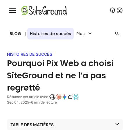
Bouton de navigation mobile
BLOG
|
Histoires de succès
Plus
HISTOIRES DE SUCCÈS
Pourquoi Pix Web a choisi
SiteGround et ne l’a pas
regretté
Résumez cet article avec :
Sep 04, 2025
•
6 min de lecture
TABLE DES MATIÈRES