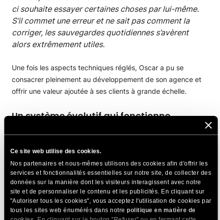
ci souhaite essayer certaines choses par lui-même.
S’il commet une erreur et ne sait pas comment la
corriger, les sauvegardes quotidiennes s’avèrent
alors extrêmement utiles.
Une fois les aspects techniques réglés, Oscar a pu se
consacrer pleinement au développement de son agence et
offrir une valeur ajoutée à ses clients à grande échelle.
Un système évolutif qui fonctionne
SiteGround offre à Pix Web bien plus qu’un hébergement
Ce site web utilise des cookies.
fiable :
il fournit le cadre nécessaire pour développer leur
entreprise de manière efficace et en toute confiance.
Nos partenaires et nous-mêmes utilisons des cookies afin d'offrir les
services et fonctionnalités essentielles sur notre site, de collecter des
données sur la manière dont les visiteurs interagissent avec notre
Que le client souhaite se décharger complètement ou gérer
site et de personnaliser le contenu et les publicités. En cliquant sur
lui-même son compte, Oscar utilise
l’accès collaborateur
de
"Autoriser tous les cookies", vous acceptez l'utilisation de cookies par
tous les sites web énumérés dans notre
politique en matière de
SiteGround pour intervenir sans difficulté lorsque cela est
cookies
. En cliquant sur le bouton "Refuser" ou en fermant cette