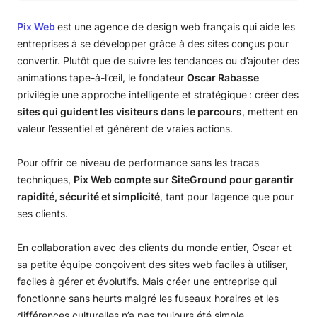
Le défi : des interfaces complexes, des prix élevés et un
support technique inexistant
Pix Web
est une agence de design web français qui aide les
La solution : évolutive, simple et prise en charge par
entreprises à se développer grâce à des sites conçus pour
SiteGround
convertir. Plutôt que de suivre les tendances ou d’ajouter des
En conclusion
animations tape-à-l’œil, le fondateur
Oscar Rabasse
privilégie une approche intelligente et stratégique : créer des
sites qui guident les visiteurs dans le parcours
, mettent en
valeur l’essentiel et génèrent de vraies actions.
Pour offrir ce niveau de performance sans les tracas
techniques,
Pix Web compte sur SiteGround pour garantir
rapidité, sécurité et simplicité
, tant pour l’agence que pour
ses clients.
En collaboration avec des clients du monde entier, Oscar et
sa petite équipe conçoivent des sites web faciles à utiliser,
faciles à gérer et évolutifs. Mais créer une entreprise qui
fonctionne sans heurts malgré les fuseaux horaires et les
différences culturelles n’a pas toujours été simple.