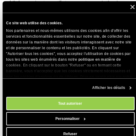
rédigé par un locuteur natif et un expert en marketing. Les
spécifications techniques restent précises. Le formatage
HTML reste intact. Les produits aux détails complexes sont
Ce site web utilise des cookies.
traduits sans le budget que vous devriez normalement
Nos partenaires et nous-mêmes utilisons des cookies afin d'offrir les
consacrer à une localisation professionnelle.
services et fonctionnalités essentielles sur notre site, de collecter des
données sur la manière dont les visiteurs interagissent avec notre site
Maintenance technique du site web
et de personnaliser le contenu et les publicités. En cliquant sur
"Autoriser tous les cookies", vous acceptez l'utilisation de cookies par
tous les sites web énumérés dans notre
politique en matière de
Tout site WordPress nécessite une maintenance régulière :
cookies
. En cliquant sur le bouton "Refuser" ou en fermant cette
mises à jour des plugins et des thèmes, audits de sécurité,
bannière, vous n'acceptez que les cookies strictement nécessaires et
gestion des utilisateurs et optimisation des performances.
non les cookies d'analyse ou de ciblage. Pour en savoir plus sur notre
utilisation des Cookies, veuillez consulter notre
politique en matière
C’est un travail qui maintient votre site sécurisé et rapide,
Afficher les détails
de cookies
. Vous pouvez gérer vos préférences en matière de cookies
mais qui donne rarement l’impression d’être une bonne
à tout moment dans l'outil Paramètres des cookies de notre site.
utilisation de votre temps. L’agent IA agit comme votre
Tout autoriser
assistant technique expert, vous déchargeant entièrement
de cette responsabilité.
Personnaliser
Mettre à jour les paramètres généraux de
Refuser