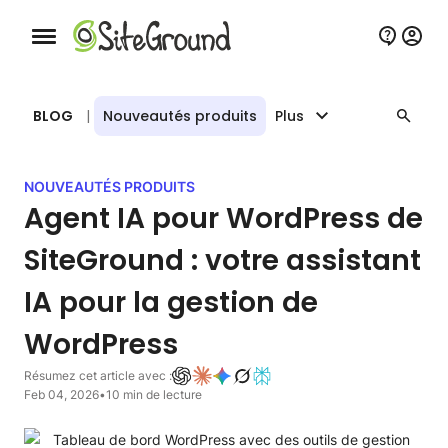
Bouton de navigation mobile
BLOG
|
Nouveautés produits
Plus
NOUVEAUTÉS PRODUITS
Agent IA pour WordPress de
SiteGround : votre assistant
IA pour la gestion de
WordPress
Résumez cet article avec :
Feb 04, 2026
•
10 min de lecture