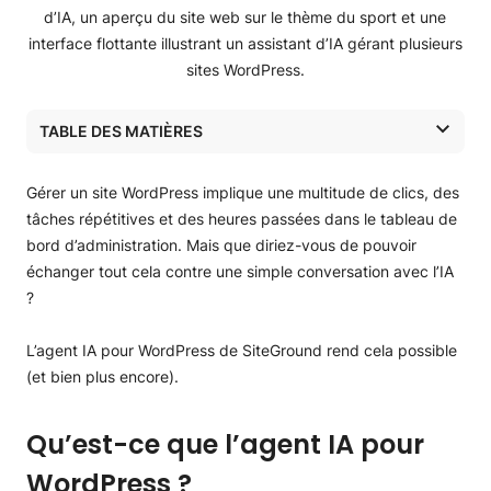
TABLE DES MATIÈRES
Qu’est-ce que l’agent IA pour WordPress ?
Pourquoi l’agent IA pour WordPress de SiteGround
Gérer un site WordPress implique une multitude de clics, des
change-t-il la donne ?
tâches répétitives et des heures passées dans le tableau de
Que peut faire l’agent IA pour WordPress ?
bord d’administration. Mais que diriez-vous de pouvoir
Le « mode Power » : votre protection intégrée
échanger tout cela contre une simple conversation avec l’IA
Comment connecter l’agent IA pour WordPress de
?
SiteGround à votre site web ?
Essayez dès aujourd’hui l’agent IA pour WordPress de
L’agent IA pour WordPress de SiteGround rend cela possible
SiteGround
(et bien plus encore).
Qu’est-ce que l’agent IA pour
WordPress ?