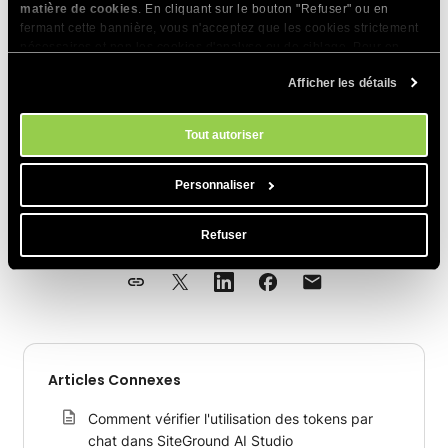
matière de cookies
. En cliquant sur le bouton "Refuser" ou en
les fichiers
depuis le champ de chat.
fermant cette bannière, vous n'acceptez que les cookies strictement
nécessaires et non les cookies d'analyse ou de ciblage. Pour en
savoir plus sur notre utilisation des Cookies, veuillez consulter notre
Afficher les détails
politique en matière de cookies
. Vous pouvez gérer vos préférences
en matière de cookies à tout moment dans l'outil Paramètres des
cookies de notre site.
Tout autoriser
Personnaliser
PARTAGER CET ARTICLE
Refuser
Articles Connexes
Comment vérifier l'utilisation des tokens par
chat dans SiteGround AI Studio