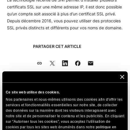
certificats SSL sur une même adresse IP, il est donc possible
qu’un compte soit associé à plus d’un certificat SSL privé.
Depuis décembre 2016, vous pouvez utiliser des protocoles
SSL privés distincts et différents pour vos noms de domaine.
PARTAGER CET ARTICLE
Articles Connexes
Ce site web utilise des cookies.
Nos partenaires et nous-mêmes utilisons des cookies afin d'offrir les
Résoudre les problèmes de sécurité des sites
services et fonctionnalités essentielles sur notre site, de collecter
web – GlobalSign met à jour sa hiérarchie de
des données sur la manière dont les visiteurs interagissent avec
certificats racines AlphaSSL et AlphaSSL
notre site et de personnaliser le contenu et les publicités. En cliquant
sur "Autoriser tous les cookies", vous acceptez l'utilisation de
Wildcard vers R6
cookies par tous les sites web énumérés dans notre
politique en