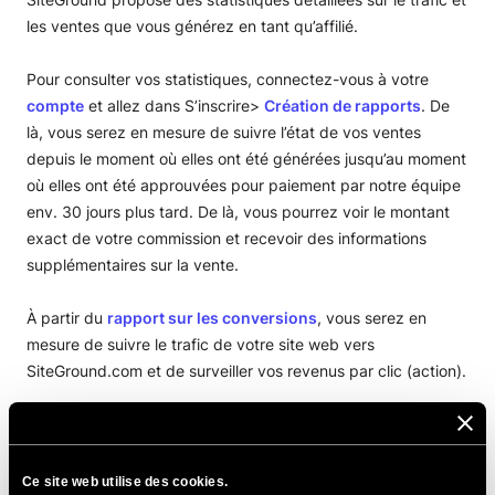
les ventes que vous générez en tant qu’affilié.
Pour consulter vos statistiques, connectez-vous à votre
compte
et allez dans S’inscrire>
Création de rapports
. De
là, vous serez en mesure de suivre l’état de vos ventes
depuis le moment où elles ont été générées jusqu’au moment
où elles ont été approuvées pour paiement par notre équipe
env. 30 jours plus tard. De là, vous pourrez voir le montant
exact de votre commission et recevoir des informations
supplémentaires sur la vente.
À partir du
rapport sur les conversions
, vous serez en
mesure de suivre le trafic de votre site web vers
SiteGround.com et de surveiller vos revenus par clic (action).
À partir de l’onglet
Détails du paiement
, vous pourrez
garder une trace des paiements sur votre compte PayPal –
voici la date exacte du paiement et les informations sur les
Ce site web utilise des cookies.