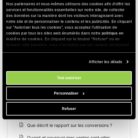
ventes correspondantes enregistrées.
Nos partenaires et nous-mêmes utilisons des cookies afin d'offrir les
services et fonctionnalités essentielles sur notre site, de collecter
des données sur la manière dont les visiteurs interagissent avec
notre site et de personnaliser le contenu et les publicités. En cliquant
PARTAGER CET ARTICLE
sur "Autoriser tous les cookies", vous acceptez l'utilisation de
cookies par tous les sites web énumérés dans notre
politique en
matière de cookies
. En cliquant sur le bouton "Refuser" ou en
fermant cette bannière, vous n'acceptez que les cookies strictement
nécessaires et non les cookies d'analyse ou de ciblage. Pour en
savoir plus sur notre utilisation des Cookies, veuillez consulter notre
Afficher les détails
politique en matière de cookies
. Vous pouvez gérer vos préférences
en matière de cookies à tout moment dans l'outil Paramètres des
Articles Connexes
cookies de notre site.
Tout autoriser
Que faire si une vente affiliée ne figure pas
dans les statistiques ?
Personnaliser
Comment suivez-vous mes ventes ?
Refuser
Le marketing d’affiliation et ses avantages
Que décrit le rapport sur les conversions ?
Quand et pourquoi mes ventes sont-elles