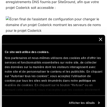
enregistrements DNS fournis par SiteGround, afin que votre
projet Coderick soit accessible :
Si le nom de domaine que vous souhaitez utiliser est
enregistré chez SiteGround (vous pouvez
enregistrer un
Ce site web utilise des cookies.
nouveau domaine depuis votre Espace Client
), nous le
Nos partenaires et nous-mêmes utilisons des cookies afin d'offrir les
pointerons automatiquement.
services et fonctionnalités essentielles sur notre site, de collecter
des données sur la manière dont les visiteurs interagissent avec
notre site et de personnaliser le contenu et les publicités. En cliquant
IMPORTANT !
Si le nom de domaine personnalisé
sur "Autoriser tous les cookies", vous acceptez l'utilisation de
de votre projet Coderick est
pointé vers les
cookies par tous les sites web énumérés dans notre
politique en
matière de cookies
. En cliquant sur le bouton "Refuser" ou en
serveurs de noms SiteGround
, nous installerons
fermant cette bannière, vous n'acceptez que les cookies strictement
automatiquement un certificat SSL.
nécessaires et non les cookies d'analyse ou de ciblage. Pour en
Si le nom de domaine est pointé uniquement par
savoir plus sur notre utilisation des Cookies, veuillez consulter notre
Afficher les détails
un enregistrement A ou n’est pas pointé du tout, le
politique en matière de cookies
. Vous pouvez gérer vos préférences