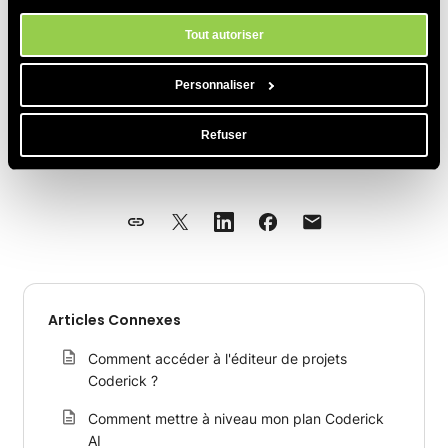
en matière de cookies à tout moment dans l'outil Paramètres des
certificat SSL ne sera pas installé
cookies de notre site.
automatiquement. Dans ce cas,
contactez notre
Tout autoriser
équipe de support
pour obtenir de l’aide
supplémentaire.
Personnaliser
Refuser
PARTAGER CET ARTICLE
Articles Connexes
Comment accéder à l'éditeur de projets
Coderick ?
Comment mettre à niveau mon plan Coderick
AI