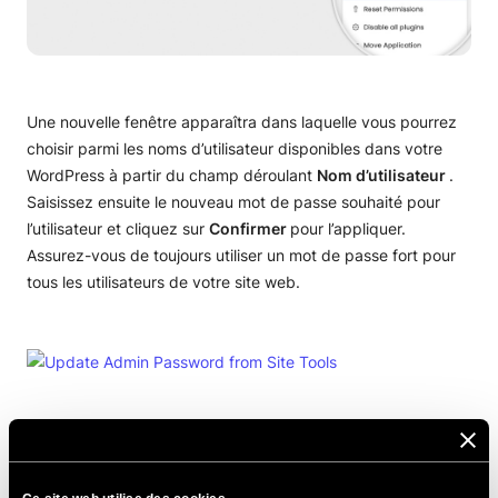
Rechercher & Remplacer
SMTP pour l’envoi des e-mails
Remplacer le cron par un vrai travail de cron
Une nouvelle fenêtre apparaîtra dans laquelle vous pourrez
choisir parmi les noms d’utilisateur disponibles dans votre
Limiter le nombre d’exécutions Heartbeat
WordPress à partir du champ déroulant
Nom d’utilisateur
.
Désactiver ou limiter les révisions des articles
Saisissez ensuite le nouveau mot de passe souhaité pour
l’utilisateur et cliquez sur
Confirmer
pour l’appliquer.
Référencement WordPress
Assurez-vous de toujours utiliser un mot de passe fort pour
tous les utilisateurs de votre site web.
Comment ajouter Google AdSense à WordPress
Comment supprimer la barre d’utilisateur de
WordPress
Changer la langue de WordPress
Ça y est, vous pouvez maintenant vous connecter avec
votre nouveau mot de passe.