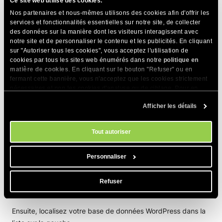
Ce site web utilise des cookies.
Nos partenaires et nous-mêmes utilisons des cookies afin d'offrir les
Comment réinitialiser un mot de
services et fonctionnalités essentielles sur notre site, de collecter
passe utilisateur manuellement
des données sur la manière dont les visiteurs interagissent avec
notre site et de personnaliser le contenu et les publicités. En cliquant
via phpMyAdmin
sur "Autoriser tous les cookies", vous acceptez l'utilisation de
cookies par tous les sites web énumérés dans notre
politique en
matière de cookies
. En cliquant sur le bouton "Refuser" ou en
fermant cette bannière, vous n'acceptez que les cookies strictement
Comme alternative à l’utilisation de l’outil section WordPress
nécessaires et non les cookies d'analyse ou de ciblage. Pour en
dans votre Site Tools , vous pouvez réinitialiser le mot de
savoir plus sur notre utilisation des Cookies, veuillez consulter notre
passe de l’utilisateur souhaité en le modifiant directement
Afficher les détails
politique en matière de cookies
. Vous pouvez gérer vos préférences
dans la base de données de l’application. Pour ce faire, allez
en matière de cookies à tout moment dans l'outil Paramètres des
cookies de notre site.
dans votre
Site Tools> Site> MySQL> phpMonAdmin>
Tout autoriser
Accédez à phpMyAdmin
.
Personnaliser
Refuser
Ensuite, localisez votre base de données WordPress dans la