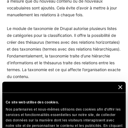
à mesure que du nouveau contenu ou de nouveaux
vocabulaires sont ajoutés. Cela évite d’avoir à mettre à jour
Installer Drupal via le gestionnaire d’applications
Créer un site web avec Drupal
manuellement les relations à chaque fois.
Installer Drupal manuellement
Configuration initiale de Drupal
Gestion de contenu Drupal
Le module de taxonomie de Drupal autorise plusieurs listes
Rechercher et installer un thème
Créer des articles et des pages
de catégories pour la classification. Il offre la possibilité de
créer des thésaurus (termes avec des relations horizontales)
Créez la page d’accueil de votre site web
Taxonomie
et des taxonomies (termes avec des relations hiérarchiques).
Créer des articles et des pages Drupal
Vocabulaire
Fondamentalement, la taxonomie traite d’une hiérarchie
d’informations et le thésaurus traite des relations entre les
Ajouter et gérer un blog dans Drupal
Gérer le vocabulaire
termes. La taxonomie est ce qui affecte l’organisation exacte
du contenu.
Ajouter une page Contactez-nous
Publier du contenu
Gestion des menus
Utilisateurs et contrôle d'accès
Les paramètres du module de taxonomie peuvent être
trouvés dans la zone d’administration de Drupal>
Structure -
Liez vos profils sociaux
Tutoriel pour les utilisateurs
Administration Drupal
Ce site web utilise des cookies.
> Taxonomie.
Nos partenaires et nous-mêmes utilisons des cookies afin d'offrir les
Contrôle d’accès
Configuration requise
Gestion des modules Drupal
services et fonctionnalités essentielles sur notre site, de collecter
des données sur la manière dont les visiteurs interagissent avec
Optimisation
Installer et utiliser les panneaux pour Drupal
notre site et de personnaliser le contenu et les publicités. En cliquant