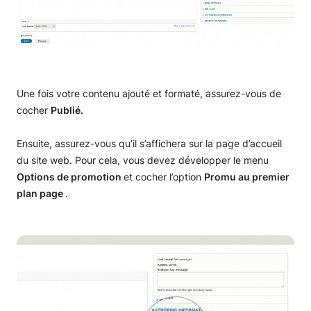
Gestion des menus
Liez vos profils sociaux
Gestion de contenu Drupal
Créer des articles et des pages
Utilisateurs et contrôle d'accès
Une fois votre contenu ajouté et formaté, assurez-vous de
cocher
Publié.
Taxonomie
Tutoriel pour les utilisateurs
Administration Drupal
Vocabulaire
Contrôle d’accès
Configuration requise
Gestion des modules Drupal
Ensuite, assurez-vous qu’il s’affichera sur la page d’accueil
du site web. Pour cela, vous devez développer le menu
Gérer le vocabulaire
Optimisation
Installer et utiliser les panneaux pour Drupal
Options de promotion
et cocher l’option
Promu au premier
plan
page
.
Publier du contenu
Création de sauvegarde
Mise à niveau
Drush