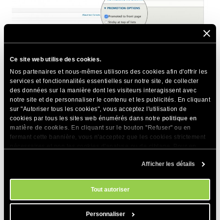
Ce site web utilise des cookies.
Enfin, cliquez sur
Enregistrer
en bas de votre page.
Nos partenaires et nous-mêmes utilisons des cookies afin d'offrir les
services et fonctionnalités essentielles sur notre site, de collecter
des données sur la manière dont les visiteurs interagissent avec
IMPORTANT:
notre site et de personnaliser le contenu et les publicités. En cliquant
Copiez l’URL de cette page, vous en aurez besoin
sur "Autoriser tous les cookies", vous acceptez l'utilisation de
plus tard. Cela devrait être quelque chose comme
cookies par tous les sites web énumérés dans notre
politique en
matière de cookies
. En cliquant sur le bouton "Refuser" ou en
http://www.yourdrupalwebsite/node/1
fermant cette bannière, vous n'acceptez que les cookies strictement
nécessaires et non les cookies d'analyse ou de ciblage. Pour en
savoir plus sur notre utilisation des Cookies, veuillez consulter notre
Définir votre nouvelle page
Afficher les détails
politique en matière de cookies
. Vous pouvez gérer vos préférences
en matière de cookies à tout moment dans l'outil Paramètres des
comme page d’accueil
cookies de notre site.
Tout autoriser
Maintenant que nous avons créé la page de base, nous
Personnaliser