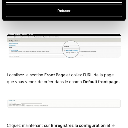
devons la définir comme page d’accueil du site web. Pour ce
faire, allez dans
Configuration> Paramètres de base du site
Refuser
.
Localisez la section
Front Page
et collez l’URL de la page
que vous venez de créer dans le champ
Default front page
.
Cliquez maintenant sur
Enregistrez la configuration
et le