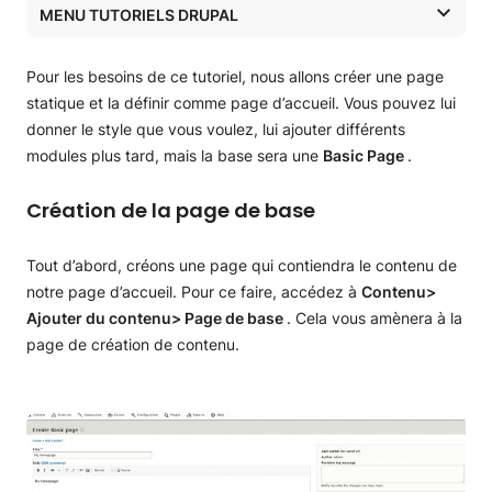
MENU TUTORIELS DRUPAL
Tutoriels Drupal
Pour les besoins de ce tutoriel, nous allons créer une page
Tutoriels Drupal
statique et la définir comme page d’accueil. Vous pouvez lui
donner le style que vous voulez, lui ajouter différents
Installation de Drupal
modules plus tard, mais la base sera une
Basic Page
.
Installer Drupal via le gestionnaire d’applications
Créer un site web avec Drupal
Création de la page de base
Installer Drupal manuellement
Configuration initiale de Drupal
Tout d’abord, créons une page qui contiendra le contenu de
Rechercher et installer un thème
notre page d’accueil. Pour ce faire, accédez à
Contenu>
Ajouter du contenu> Page de base
. Cela vous amènera à la
Créez la page d’accueil de votre site web
page de création de contenu.
Créer des articles et des pages Drupal
Ajouter et gérer un blog dans Drupal
Ajouter une page Contactez-nous