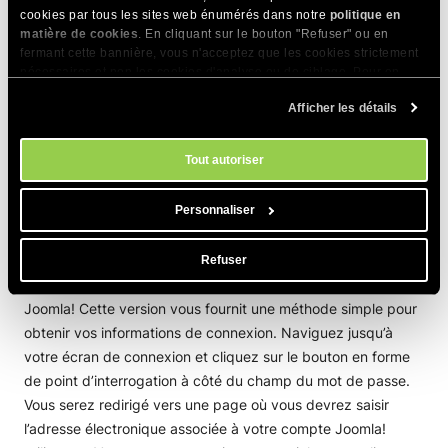
cookies par tous les sites web énumérés dans notre
politique en
matière de cookies
. En cliquant sur le bouton "Refuser" ou en
fermant cette bannière, vous n'acceptez que les cookies strictement
nécessaires et non les cookies d'analyse ou de ciblage. Pour en
savoir plus sur notre utilisation des Cookies, veuillez consulter notre
Afficher les détails
politique en matière de cookies
. Vous pouvez gérer vos préférences
en matière de cookies à tout moment dans l'outil Paramètres des
cookies de notre site.
Tout autoriser
Que faire si j’ai oublié mon nom
d’utilisateur/mot de passe
Personnaliser
Si vous avez oublié le mot de passe d’un nom d’utilisateur
Refuser
normal (non-super-administrateur), la dernière version de
Joomla! Cette version vous fournit une méthode simple pour
obtenir vos informations de connexion. Naviguez jusqu’à
votre écran de connexion et cliquez sur le bouton en forme
de point d’interrogation à côté du champ du mot de passe.
Vous serez redirigé vers une page où vous devrez saisir
l’adresse électronique associée à votre compte Joomla!