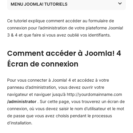
MENU JOOMLA! TUTORIELS
Que faire si j’ai oublié mon nom d’utilisateur/mot de passe
Joomla! Tutoriels
Ce tutoriel explique comment accéder au formulaire de
Joomla! Tutoriels
connexion pour l’administration de votre plateforme Joomla!
3 & 4 et que faire si vous avez oublié vos identifiants.
Comment installer Joomla!
Comment accéder à Joomla! 4
Comment déplacer/copier Joomla!
Écran de connexion
Comment se connecter à Joomla!
Changer la langue d’administration
Pour vous connecter à Joomla! 4 et accédez à votre
Créez un site web avec Joomla!
panneau d’administration, vous devez ouvrir votre
navigateur et naviguer jusqu’à http://yourdomainname.com
Joomla! page d’article
Mettre à jour Joomla!
/administrator
. Sur cette page, vous trouverez un écran de
connexion, où vous devez saisir le nom d’utilisateur et le mot
Joomla! articles vedettes
Mettre à jour Joomla!
Installez des modèles Joomla!
de passe que vous avez choisis pendant le processus
Créer une page "Contactez-nous" dans Joomla!
Gérez les extensions Joomla!
d’installation.