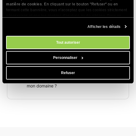
matière de cookies
. En cliquant sur le bouton "Refuser" ou en
Qu'est-ce qu'un enregistrement DNS SOA et
fermant cette bannière, vous n'acceptez que les cookies strictement
puis-je le modifier ?
nécessaires et non les cookies d'analyse ou de ciblage. Pour en
savoir plus sur notre utilisation des Cookies, veuillez consulter notre
Comprendre la propagation DNS et pourquoi
Afficher les détails
politique en matière de cookies
. Vous pouvez gérer vos préférences
cela prend autant de temps
en matière de cookies à tout moment dans l'outil Paramètres des
cookies de notre site.
Qu'est-ce qu'un enregistrement PTR et
Tout autoriser
comment en ajouter un ?
Personnaliser
Comment puis -je vérifier les serveurs DNS
actuels d'un domaine ?
Refuser
Comment changer les serveurs de noms de
mon domaine ?