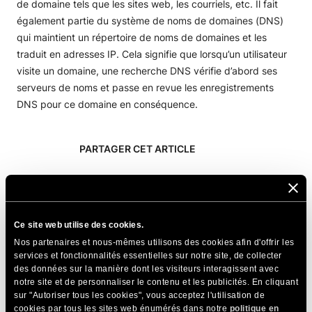
de domaine tels que les sites web, les courriels, etc. Il fait
également partie du système de noms de domaines (DNS)
qui maintient un répertoire de noms de domaines et les
traduit en adresses IP. Cela signifie que lorsqu’un utilisateur
visite un domaine, une recherche DNS vérifie d’abord ses
serveurs de noms et passe en revue les enregistrements
DNS pour ce domaine en conséquence.
PARTAGER CET ARTICLE
Ce site web utilise des cookies.
Nos partenaires et nous-mêmes utilisons des cookies afin d'offrir les
services et fonctionnalités essentielles sur notre site, de collecter
Articles Connexes
des données sur la manière dont les visiteurs interagissent avec
notre site et de personnaliser le contenu et les publicités. En cliquant
Qu'est-ce qu'un enregistrement DMARC et
sur "Autoriser tous les cookies", vous acceptez l'utilisation de
comment le configurer ?
cookies par tous les sites web énumérés dans notre
politique en