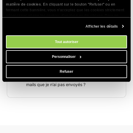
Qu’est-ce que la mise sur liste noire de mon
matière de cookies
. En cliquant sur le bouton "Refuser" ou en
FAI a à voir avec SiteGround ?
fermant cette bannière, vous n'acceptez que les cookies strictement
nécessaires et non les cookies d'analyse ou de ciblage. Pour en
Le serveur de messagerie semble être sur liste
savoir plus sur notre utilisation des Cookies, veuillez consulter notre
noire
Afficher les détails
politique en matière de cookies
. Vous pouvez gérer vos préférences
en matière de cookies à tout moment dans l'outil Paramètres des
Pourquoi mes messages sont-ils placés dans
cookies de notre site.
Tout autoriser
le dossier yahoo/hotmail/gmail
pourriels/bulk/spam ?
Personnaliser
Pourquoi mes courriels sont-ils traités comme
des pourriels ?
Refuser
Pourquoi est-ce que je reçois des retours d’e-
mails que je n’ai pas envoyés ?