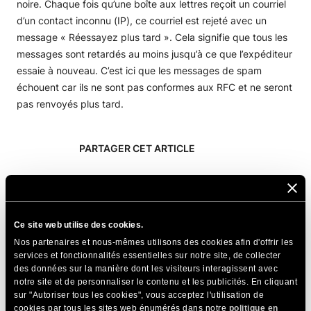
noire. Chaque fois qu’une boîte aux lettres reçoit un courriel
d’un contact inconnu (IP), ce courriel est rejeté avec un
message « Réessayez plus tard ». Cela signifie que tous les
messages sont retardés au moins jusqu’à ce que l’expéditeur
essaie à nouveau. C’est ici que les messages de spam
échouent car ils ne sont pas conformes aux RFC et ne seront
pas renvoyés plus tard.
PARTAGER CET ARTICLE
Ce site web utilise des cookies.
Nos partenaires et nous-mêmes utilisons des cookies afin d'offrir les
Articles Connexes
services et fonctionnalités essentielles sur notre site, de collecter
des données sur la manière dont les visiteurs interagissent avec
notre site et de personnaliser le contenu et les publicités. En cliquant
Qu’est-ce que le CAPTCHA ?
sur "Autoriser tous les cookies", vous acceptez l'utilisation de
cookies par tous les sites web énumérés dans notre
politique en