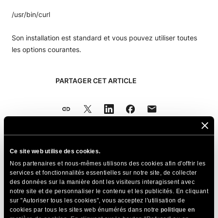
/usr/bin/curl
Son installation est standard et vous pouvez utiliser toutes
les options courantes.
PARTAGER CET ARTICLE
Ce site web utilise des cookies.
Articles Connexes
Nos partenaires et nous-mêmes utilisons des cookies afin d'offrir les
services et fonctionnalités essentielles sur notre site, de collecter
Comment nous gérons les crawlers d'IA sur les
des données sur la manière dont les visiteurs interagissent avec
serveurs de SiteGround
notre site et de personnaliser le contenu et les publicités. En cliquant
sur "Autoriser tous les cookies", vous acceptez l'utilisation de
Liste des crawlers IA autorisés sur les serveurs
cookies par tous les sites web énumérés dans notre
politique en
de SiteGround