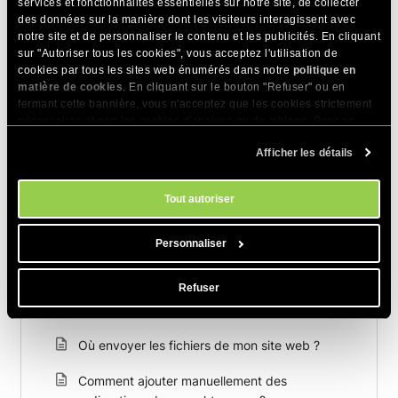
services et fonctionnalités essentielles sur notre site, de collecter
des données sur la manière dont les visiteurs interagissent avec
notre site et de personnaliser le contenu et les publicités. En cliquant
PARTAGER CET ARTICLE
sur "Autoriser tous les cookies", vous acceptez l'utilisation de
cookies par tous les sites web énumérés dans notre
politique en
matière de cookies
. En cliquant sur le bouton "Refuser" ou en
fermant cette bannière, vous n'acceptez que les cookies strictement
nécessaires et non les cookies d'analyse ou de ciblage. Pour en
savoir plus sur notre utilisation des Cookies, veuillez consulter notre
Afficher les détails
politique en matière de cookies
. Vous pouvez gérer vos préférences
en matière de cookies à tout moment dans l'outil Paramètres des
Articles Connexes
cookies de notre site.
Tout autoriser
Est-il possible d'avoir des dossiers avec les
permissions 777 ?
Personnaliser
Comment ajouter des gestionnaires Apache ?
Refuser
Comment activer Imagick (ImageMagick) ?
Où envoyer les fichiers de mon site web ?
Comment ajouter manuellement des