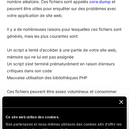
nombre aléatoire. Ces fichiers sont appelés
core dump
et
peuvent être utiles pour enquêter sur des problèmes avec
votre application de site web.
Il y a de nombreuses raisons pour lesquelles ces fichiers sont
générés, mais les plus courantes sont:
Un script a tenté d’accéder à une partie de votre site web,
mémoire qui ne lui est pas assignée
Un script s’est terminé prématurément en raison d’erreurs
critiques dans son code
Mauvaise utilisation des bibliothèques PHP
Ces fichiers peuvent être assez volumineux et consommer
beaucoup d’espace disque et vous pouvez les supprimer
sans problème. Mais s’ils continuent à se générer, il est
recommandé d’inspecter les vidages de mémoire et le code
Ce site web utilise des cookies.
des scripts de votre application pour trouver et corriger la
Nos partenaires et nous-mêmes utilisons des cookies afin d'offrir les
cause.