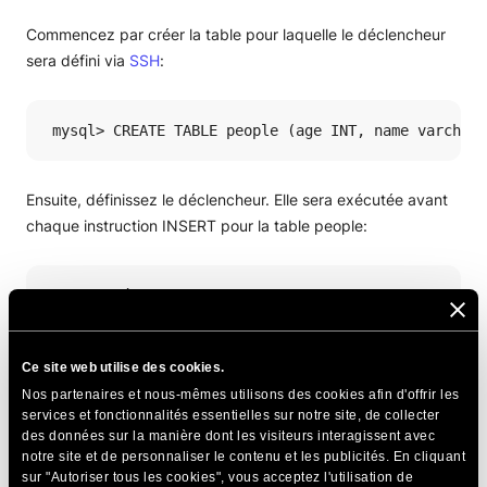
Commencez par créer la table pour laquelle le déclencheur
sera défini via
SSH
:
 mysql> CREATE TABLE people (age INT, name varchar(
Ensuite, définissez le déclencheur. Elle sera exécutée avant
chaque instruction INSERT pour la table people:
 mysql> délimiteur //

mysql> CRÉER UN DÉCLENCHEUR agecheck AVANT L’INSÉRE
Ce site web utilise des cookies.
Insérer deux enregistrements pour vérifier la fonctionnalité
Nos partenaires et nous-mêmes utilisons des cookies afin d'offrir les
services et fonctionnalités essentielles sur notre site, de collecter
du déclencheur.
des données sur la manière dont les visiteurs interagissent avec
notre site et de personnaliser le contenu et les publicités. En cliquant
sur "Autoriser tous les cookies", vous acceptez l'utilisation de