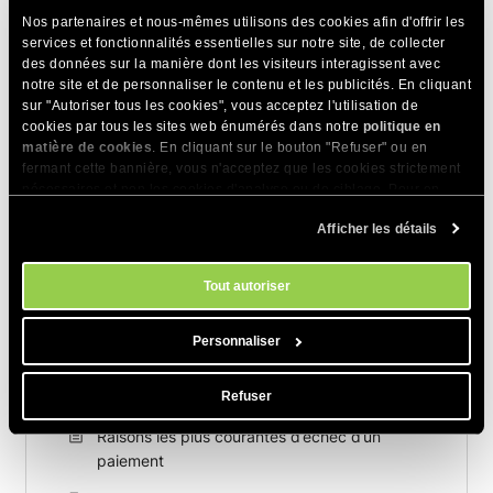
Nos partenaires et nous-mêmes utilisons des cookies afin d'offrir les
services et fonctionnalités essentielles sur notre site, de collecter
des données sur la manière dont les visiteurs interagissent avec
notre site et de personnaliser le contenu et les publicités. En cliquant
sur "Autoriser tous les cookies", vous acceptez l'utilisation de
cookies par tous les sites web énumérés dans notre
politique en
matière de cookies
. En cliquant sur le bouton "Refuser" ou en
Articles Connexes
fermant cette bannière, vous n'acceptez que les cookies strictement
nécessaires et non les cookies d'analyse ou de ciblage. Pour en
Comment vérifier une commande
savoir plus sur notre utilisation des Cookies, veuillez consulter notre
Afficher les détails
politique en matière de cookies
. Vous pouvez gérer vos préférences
Comment acheter un nouveau plan
en matière de cookies à tout moment dans l'outil Paramètres des
d'hébergement
cookies de notre site.
Tout autoriser
Comment supprimer les informations de ma
carte bancaire de mon compte ?
Personnaliser
Comment arrêter la facturation automatique
pour mon hébergement ?
Refuser
Raisons les plus courantes d’échec d’un
paiement