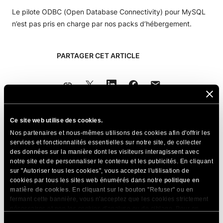
Le pilote ODBC (Open Database Connectivity) pour MySQL
n’est pas pris en charge par nos packs d’hébergement.
PARTAGER CET ARTICLE
Ce site web utilise des cookies.
Articles Connexes
Nos partenaires et nous-mêmes utilisons des cookies afin d'offrir les
services et fonctionnalités essentielles sur notre site, de collecter
des données sur la manière dont les visiteurs interagissent avec
Comment utiliser la bibliothèque NumPy pour
notre site et de personnaliser le contenu et les publicités. En cliquant
vos scripts Python?
sur "Autoriser tous les cookies", vous acceptez l'utilisation de
cookies par tous les sites web énumérés dans notre
politique en
Format d'image AVIF & puis-je l'utiliser sur mon
matière de cookies
. En cliquant sur le bouton "Refuser" ou en
site WordPress ?
fermant cette bannière, vous n'acceptez que les cookies strictement
nécessaires et non les cookies d'analyse ou de ciblage. Pour en
Prenez-vous en charge la réplication MySQL ?
savoir plus sur notre utilisation des Cookies, veuillez consulter notre