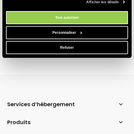
Afficher les détails
politique en matière de cookies
. Vous pouvez gérer vos préférences
Puis-je héberger un serveur WebSocket ?
en matière de cookies à tout moment dans l'outil Paramètres des
cookies de notre site.
Est-ce que Magento est supporté ?
Tout autoriser
Qu’est-ce que pdftoppm et est-il pris en
Personnaliser
charge par SiteGround ?
Refuser
Services d’hébergement
Hébergement web
Produits
Hébergement pour WordPress
Website Builder