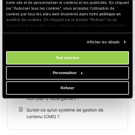
notre site et de personnaliser le contenu et les publicités. En cliquant
sur "Autoriser tous les cookies", vous acceptez l'utilisation de
cookies par tous les sites web énumérés dans notre
politique en
Articles Connexes
matière de cookies
. En cliquant sur le bouton "Refuser" ou en
fermant cette bannière, vous n'acceptez que les cookies strictement
Comment créer un site WordPress (Guide
nécessaires et non les cookies d'analyse ou de ciblage. Pour en
savoir plus sur notre utilisation des Cookies, veuillez consulter notre
2026)
Afficher les détails
politique en matière de cookies
. Vous pouvez gérer vos préférences
en matière de cookies à tout moment dans l'outil Paramètres des
Comment ajouter une étiquette à un site web
cookies de notre site.
Tout autoriser
Comment configurer un site WooCommerce ?
Personnaliser
Site web vs nom de domaine vs hébergement
- quelles sont les différences ?
Refuser
Comment ajouter un nouveau site web sur
mon plan d'hébergement ?
Qu’est-ce qu’un système de gestion de
contenu (CMS) ?