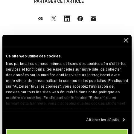
PARTAGER CET ARTICLE
Articles Connexes
Ce site web utilise des cookies.
Comment utiliser la bibliothèque NumPy pour
Nos partenaires et nous-mêmes utilisons des cookies afin d'offrir les
vos scripts Python?
services et fonctionnalités essentielles sur notre site, de collecter
des données sur la manière dont les visiteurs interagissent avec
Format d'image AVIF & puis-je l'utiliser sur mon
notre site et de personnaliser le contenu et les publicités. En cliquant
site WordPress ?
sur "Autoriser tous les cookies", vous acceptez l'utilisation de
cookies par tous les sites web énumérés dans notre
politique en
Prenez-vous en charge la réplication MySQL ?
matière de cookies
. En cliquant sur le bouton "Refuser" ou en
fermant cette bannière, vous n'acceptez que les cookies strictement
Puis-je héberger un serveur WebSocket ?
nécessaires et non les cookies d'analyse ou de ciblage. Pour en
savoir plus sur notre utilisation des Cookies, veuillez consulter notre
Est-ce que Magento est supporté ?
Afficher les détails
politique en matière de cookies
. Vous pouvez gérer vos préférences
en matière de cookies à tout moment dans l'outil Paramètres des
Qu’est-ce que pdftoppm et est-il pris en
cookies de notre site.