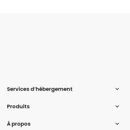
Services d’hébergement
Hébergement web
Produits
Hébergement pour WordPress
Website Builder
À propos
Hébergement pour WooCommerce
E-commerce