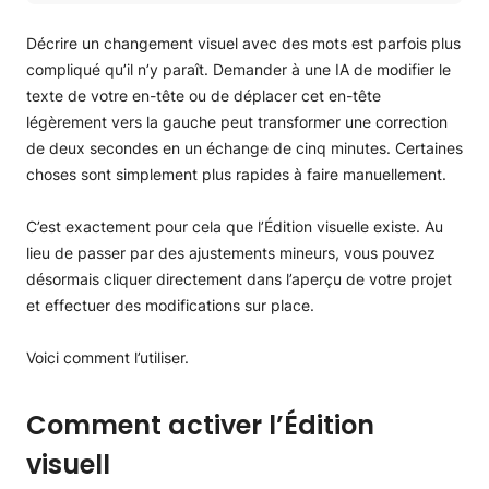
Comment activer l’Édition visuell
Comment modifier directement dans l’écran d’aperçu
Décrire un changement visuel avec des mots est parfois plus
Modifications manuelles
compliqué qu’il n’y paraît. Demander à une IA de modifier le
Texte
texte de votre en-tête ou de déplacer cet en-tête
Boutons
légèrement vers la gauche peut transformer une correction
Images
de deux secondes en un échange de cinq minutes. Certaines
Enregistrer vos modifications
choses sont simplement plus rapides à faire manuellement.
Comment modifier avec l’IA
C’est exactement pour cela que l’Édition visuelle existe. Au
lieu de passer par des ajustements mineurs, vous pouvez
désormais cliquer directement dans l’aperçu de votre projet
et effectuer des modifications sur place.
Voici comment l’utiliser.
Comment activer l’Édition
visuell