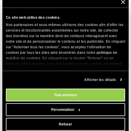
Ajouter ou mettre à jour un lien
Ce site web utilise des cookies.
Nos partenaires et nous-mêmes utilisons des cookies afin d'offrir les
services et fonctionnalités essentielles sur notre site, de collecter
des données sur la manière dont les visiteurs interagissent avec
Images
notre site et de personnaliser le contenu et les publicités. En cliquant
sur "Autoriser tous les cookies", vous acceptez l'utilisation de
cookies par tous les sites web énumérés dans notre
politique en
Cliquez sur une image pour :
matière de cookies
. En cliquant sur le bouton "Refuser" ou en
fermant cette bannière, vous n'acceptez que les cookies strictement
nécessaires et non les cookies d'analyse ou de ciblage. Pour en
La remplacer et télécharger une image depuis votre appareil
savoir plus sur notre utilisation des Cookies, veuillez consulter notre
Générer une image avec l’IA
Afficher les détails
politique en matière de cookies
. Vous pouvez gérer vos préférences
Ajouter ou mettre à jour un lien
en matière de cookies à tout moment dans l'outil Paramètres des
Ajouter un texte alternatif
cookies de notre site.
Tout autoriser
Personnaliser
Refuser
Enregistrer vos modifications