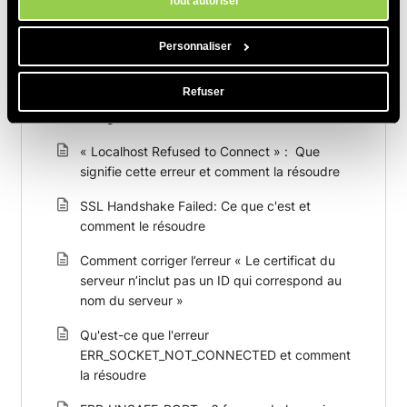
Tout autoriser
Personnaliser
Articles Connexes
Refuser
ERR_BLOCKED_BY_CLIENT : 10 façons de
corriger l'erreur
« Localhost Refused to Connect » : Que
signifie cette erreur et comment la résoudre
SSL Handshake Failed: Ce que c'est et
comment le résoudre
Comment corriger l’erreur « Le certificat du
serveur n’inclut pas un ID qui correspond au
nom du serveur »
Qu'est-ce que l'erreur
ERR_SOCKET_NOT_CONNECTED et comment
la résoudre