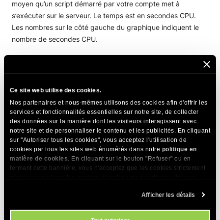
moyen qu’un script démarré par votre compte met à
s’exécuter sur le serveur. Le temps est en secondes CPU.
Les nombres sur le côté gauche du graphique indiquent le
nombre de secondes CPU.
La partie inférieure du graphique représente le temps du
nombre d’exécutions par heure (si c’est l’option choisie) votre
compte fait.
Ce site web utilise des cookies.
Nos partenaires et nous-mêmes utilisons des cookies afin d'offrir les
Un exemple simple d’exécution est lorsqu’un visiteur ouvre
services et fonctionnalités essentielles sur notre site, de collecter
votre site web et que votre fichier d’index est chargé. Cela
des données sur la manière dont les visiteurs interagissent avec
notre site et de personnaliser le contenu et les publicités. En cliquant
compte comme une exécution. Plus votre site web compte
sur "Autoriser tous les cookies", vous acceptez l'utilisation de
de visiteurs, plus il génère d’exécutions.
cookies par tous les sites web énumérés dans notre
politique en
matière de cookies
. En cliquant sur le bouton "Refuser" ou en
fermant cette bannière, vous n'acceptez que les cookies strictement
PARTAGER CET ARTICLE
nécessaires et non les cookies d'analyse ou de ciblage. Pour en
savoir plus sur notre utilisation des Cookies, veuillez consulter notre
Afficher les détails
politique en matière de cookies
. Vous pouvez gérer vos préférences
en matière de cookies à tout moment dans l'outil Paramètres des
cookies de notre site.