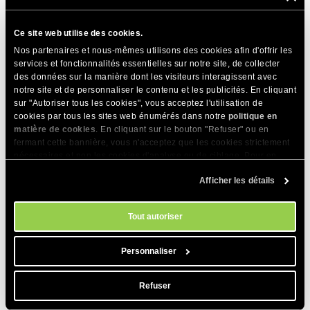
PARTAGER CET ARTICLE
Ce site web utilise des cookies.
Nos partenaires et nous-mêmes utilisons des cookies afin d'offrir les
services et fonctionnalités essentielles sur notre site, de collecter
des données sur la manière dont les visiteurs interagissent avec
notre site et de personnaliser le contenu et les publicités. En cliquant
sur "Autoriser tous les cookies", vous acceptez l'utilisation de
cookies par tous les sites web énumérés dans notre
politique en
Articles Connexes
matière de cookies
. En cliquant sur le bouton "Refuser" ou en
fermant cette bannière, vous n'acceptez que les cookies strictement
Erreur « Failed to complete WordPress
nécessaires et non les cookies d'analyse ou de ciblage. Pour en
installation on the destination server » de
savoir plus sur notre utilisation des Cookies, veuillez consulter notre
WordPress Migrator
Afficher les détails
politique en matière de cookies
. Vous pouvez gérer vos préférences
en matière de cookies à tout moment dans l'outil Paramètres des
Comment transférer mon WordPress d’un
cookies de notre site.
Tout autoriser
hébergeur à un autre ?
Comment transférer mon site web avec
Personnaliser
WordPress Migrator ?
Refuser
Erreur « Le transfert a échoué en raison de la
base de données » de WordPress Migrator