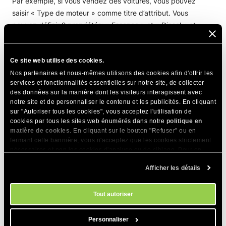
Par exemple, si vous vendez des voitures, vous pouvez
saisir « Type de moteur » comme titre d’attribut. Vous
pouvez définir 2 propriétés: « Essence » et « Diesel » et
saisir la différence de prix correspondante par rapport au
prix d’origine. Dans votre cas, vous pouvez saisir « +0 »
Ce site web utilise des cookies.
dans le champ
Prix
associé à la première propriété et
« +1000 » dans le champ
Prix
pour la seconde. Une fois que
Nos partenaires et nous-mêmes utilisons des cookies afin d'offrir les
services et fonctionnalités essentielles sur notre site, de collecter
vous êtes prêt, enregistrez les modifications.
des données sur la manière dont les visiteurs interagissent avec
notre site et de personnaliser le contenu et les publicités. En cliquant
sur "Autoriser tous les cookies", vous acceptez l'utilisation de
PARTAGER CET ARTICLE
cookies par tous les sites web énumérés dans notre
politique en
matière de cookies
. En cliquant sur le bouton "Refuser" ou en
fermant cette bannière, vous n'acceptez que les cookies strictement
nécessaires et non les cookies d'analyse ou de ciblage. Pour en
savoir plus sur notre utilisation des Cookies, veuillez consulter notre
Afficher les détails
politique en matière de cookies
. Vous pouvez gérer vos préférences
en matière de cookies à tout moment dans l'outil Paramètres des
cookies de notre site.
Tout autoriser
Articles Connexes
Comment supprimer les produits récemment
Personnaliser