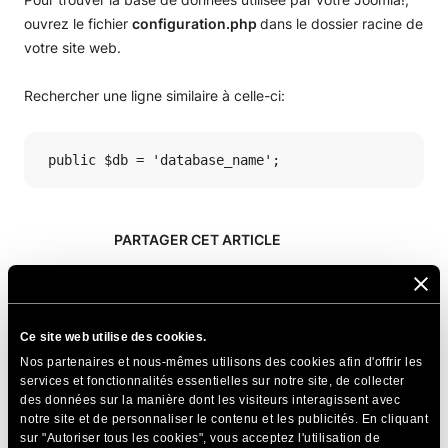
ouvrez le fichier
configuration.php
dans le dossier racine de
votre site web.
Rechercher une ligne similaire à celle-ci:
 public $db = 'database_name';
PARTAGER CET ARTICLE
Ce site web utilise des cookies.
Nos partenaires et nous-mêmes utilisons des cookies afin d'offrir les
services et fonctionnalités essentielles sur notre site, de collecter
Articles Connexes
des données sur la manière dont les visiteurs interagissent avec
notre site et de personnaliser le contenu et les publicités. En cliquant
Comment réparer un éditeur TinyMCE cassé ?
sur "Autoriser tous les cookies", vous acceptez l'utilisation de