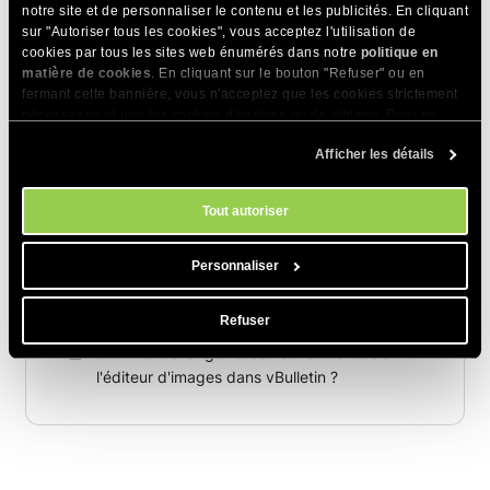
messages privés pour les utilisateurs de
notre site et de personnaliser le contenu et les publicités. En cliquant
vBulletin ?
sur "Autoriser tous les cookies", vous acceptez l'utilisation de
cookies par tous les sites web énumérés dans notre
politique en
Comment activer/désactiver « Envoyer cette
matière de cookies
. En cliquant sur le bouton "Refuser" ou en
page à un ami » dans vBulletin ?
fermant cette bannière, vous n'acceptez que les cookies strictement
nécessaires et non les cookies d'analyse ou de ciblage. Pour en
Comment insérer du code source de
savoir plus sur notre utilisation des Cookies, veuillez consulter notre
programmation dans des articles de
Afficher les détails
politique en matière de cookies
. Vous pouvez gérer vos préférences
en matière de cookies à tout moment dans l'outil Paramètres des
vBulletin ?
cookies de notre site.
Tout autoriser
Comment changer la couleur du texte des
articles dans vBulletin ?
Personnaliser
Comment déplacer un site web vBulletin d'un
sous-dossier vers le répertoire racine ?
Refuser
Comment changer la couleur du texte de
l'éditeur d'images dans vBulletin ?