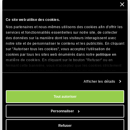
Vous pouvez également consulter notre guide vidéo sur la
façon de faire pointer votre domaine vers SiteGround :
Ce site web utilise des cookies.
Nos partenaires et nous-mêmes utilisons des cookies afin d'offrir les
services et fonctionnalités essentielles sur notre site, de collecter
des données sur la manière dont les visiteurs interagissent avec
notre site et de personnaliser le contenu et les publicités. En cliquant
PARTAGER CET ARTICLE
sur "Autoriser tous les cookies", vous acceptez l'utilisation de
cookies par tous les sites web énumérés dans notre
politique en
matière de cookies
. En cliquant sur le bouton "Refuser" ou en
fermant cette bannière, vous n'acceptez que les cookies strictement
nécessaires et non les cookies d'analyse ou de ciblage. Pour en
savoir plus sur notre utilisation des Cookies, veuillez consulter notre
Afficher les détails
politique en matière de cookies
. Vous pouvez gérer vos préférences
en matière de cookies à tout moment dans l'outil Paramètres des
Articles Connexes
cookies de notre site.
Tout autoriser
Qu'est-ce qu'un enregistrement DMARC et
comment le configurer ?
Personnaliser
Qu'est-ce qu'un enregistrement DNS SOA et
puis-je le modifier ?
Refuser