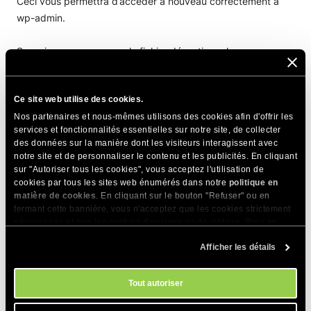
Ceci vous permettra d’accéder à nouveau correctement à
wp-admin.
Supprimer ou renommer le fichier désactivera la
fonctionnalité de mise en cache de Memcached pour tous
les greffons de mise en cache que vous utilisez sur votre site
Ce site web utilise des cookies.
web. Si vous utilisez notre plugin
SiteGround Optimizer
,
Nos partenaires et nous-mêmes utilisons des cookies afin d'offrir les
vous pouvez réactiver l’utilisation de Memcached sur votre
services et fonctionnalités essentielles sur notre site, de collecter
WordPress en suivant les étapes de
ce tutoriel
.
des données sur la manière dont les visiteurs interagissent avec
notre site et de personnaliser le contenu et les publicités. En cliquant
sur "Autoriser tous les cookies", vous acceptez l'utilisation de
PARTAGER CET ARTICLE
cookies par tous les sites web énumérés dans notre
politique en
matière de cookies
. En cliquant sur le bouton "Refuser" ou en
fermant cette bannière, vous n'acceptez que les cookies strictement
nécessaires et non les cookies d'analyse ou de ciblage. Pour en
savoir plus sur notre utilisation des Cookies, veuillez consulter notre
Afficher les détails
politique en matière de cookies
. Vous pouvez gérer vos préférences
en matière de cookies à tout moment dans l'outil Paramètres des
cookies de notre site.
Tout autoriser
Articles Connexes