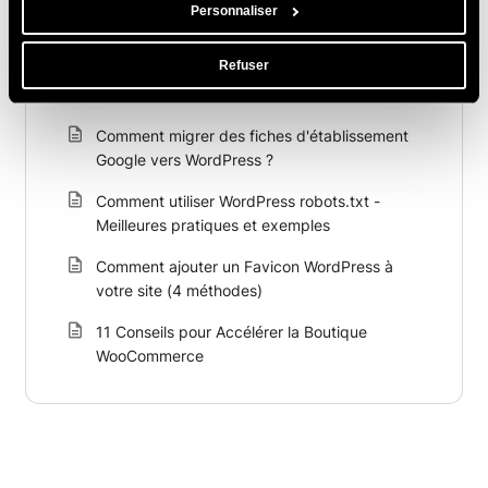
Comment créer un site WordPress multilingue :
Personnaliser
Guide TranslatePress + SiteGround
Refuser
Comment rendre un site WordPress conforme
au RGPD
Comment migrer des fiches d'établissement
Google vers WordPress ?
Comment utiliser WordPress robots.txt -
Meilleures pratiques et exemples
Comment ajouter un Favicon WordPress à
votre site (4 méthodes)
11 Conseils pour Accélérer la Boutique
WooCommerce