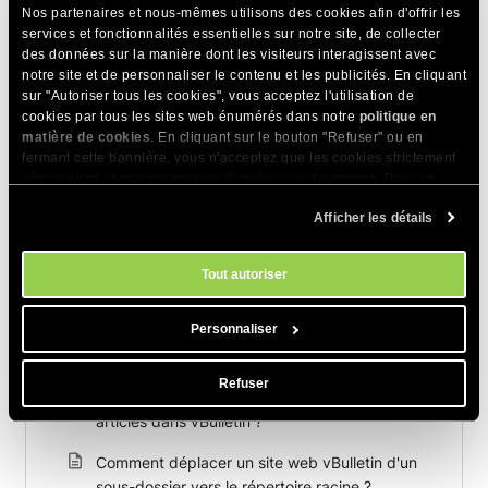
Nos partenaires et nous-mêmes utilisons des cookies afin d'offrir les
services et fonctionnalités essentielles sur notre site, de collecter
des données sur la manière dont les visiteurs interagissent avec
notre site et de personnaliser le contenu et les publicités. En cliquant
sur "Autoriser tous les cookies", vous acceptez l'utilisation de
Articles Connexes
cookies par tous les sites web énumérés dans notre
politique en
matière de cookies
. En cliquant sur le bouton "Refuser" ou en
Comment activer les notifications de
fermant cette bannière, vous n'acceptez que les cookies strictement
messages privés pour les utilisateurs de
nécessaires et non les cookies d'analyse ou de ciblage. Pour en
savoir plus sur notre utilisation des Cookies, veuillez consulter notre
vBulletin ?
Afficher les détails
politique en matière de cookies
. Vous pouvez gérer vos préférences
en matière de cookies à tout moment dans l'outil Paramètres des
Comment activer/désactiver « Envoyer cette
cookies de notre site.
page à un ami » dans vBulletin ?
Tout autoriser
Comment insérer du code source de
Personnaliser
programmation dans des articles de
vBulletin ?
Refuser
Comment changer la couleur du texte des
articles dans vBulletin ?
Comment déplacer un site web vBulletin d'un
sous-dossier vers le répertoire racine ?