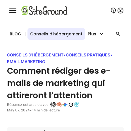
Bouton de navigation mobile
BLOG
|
Conseils d'hébergement
Plus
CONSEILS D'HÉBERGEMENT
•
CONSEILS PRATIQUES
•
EMAIL MARKETING
Comment rédiger des e-
mails de marketing qui
attireront l’attention
Résumez cet article avec :
May 07, 2024
•
14 min de lecture