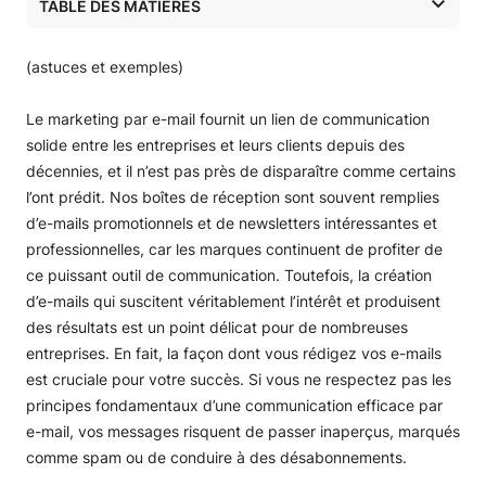
TABLE DES MATIÈRES
Qu’est-ce qu’un e-mail de marketing ?
Comment rédiger des e-mails de marketing que les
(astuces et exemples)
destinataires liront vraiment ?
Stratégies de rédaction d’un contenu d’e-mail engageant
Le marketing par e-mail fournit un lien de communication
Relisez et testez vos e-mails avant de les envoyer
solide entre les entreprises et leurs clients depuis des
Comment mesurer l’efficacité de vos e-mails de
décennies, et il n’est pas près de disparaître comme certains
marketing?
l’ont prédit. Nos boîtes de réception sont souvent remplies
Rédiger des e-mails de marketing qui engagent et
d’e-mails promotionnels et de newsletters intéressantes et
convertissent
professionnelles, car les marques continuent de profiter de
ce puissant outil de communication. Toutefois, la création
d’e-mails qui suscitent véritablement l’intérêt et produisent
des résultats est un point délicat pour de nombreuses
entreprises. En fait, la façon dont vous rédigez vos e-mails
est cruciale pour votre succès. Si vous ne respectez pas les
principes fondamentaux d’une communication efficace par
e-mail, vos messages risquent de passer inaperçus, marqués
comme spam ou de conduire à des désabonnements.